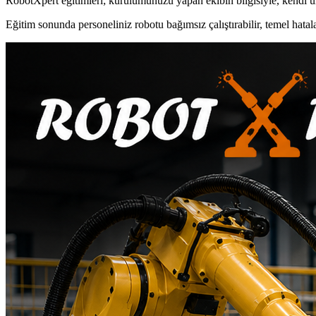
RobotXpert eğitimleri; kurulumunuzu yapan ekibin bilgisiyle, kendi ür
Eğitim sonunda personeliniz robotu bağımsız çalıştırabilir, temel hatala