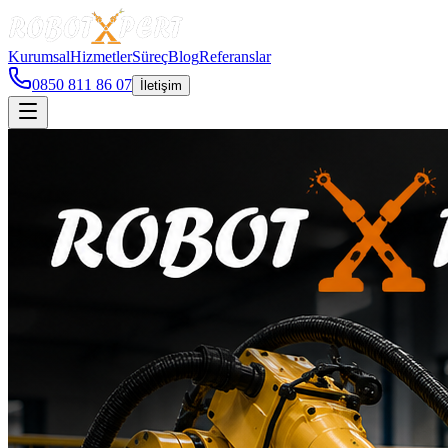
Kurumsal
Hizmetler
Süreç
Blog
Referanslar
0850 811 86 07
İletişim