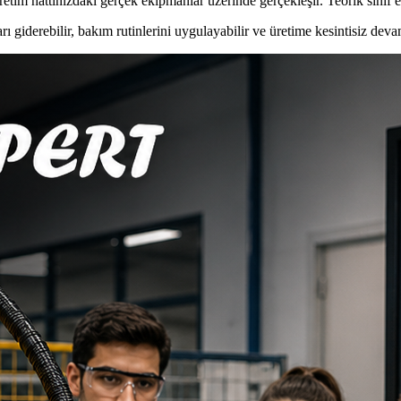
etim hattınızdaki gerçek ekipmanlar üzerinde gerçekleşir. Teorik sınıf e
rı giderebilir, bakım rutinlerini uygulayabilir ve üretime kesintisiz deva