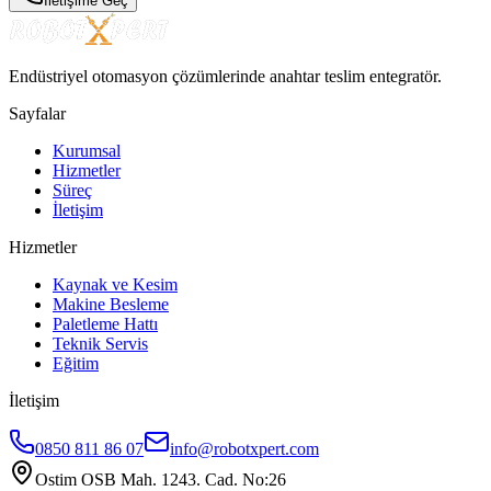
İletişime Geç
Endüstriyel otomasyon çözümlerinde anahtar teslim entegratör.
Sayfalar
Kurumsal
Hizmetler
Süreç
İletişim
Hizmetler
Kaynak ve Kesim
Makine Besleme
Paletleme Hattı
Teknik Servis
Eğitim
İletişim
0850 811 86 07
info@robotxpert.com
Ostim OSB Mah. 1243. Cad. No:26