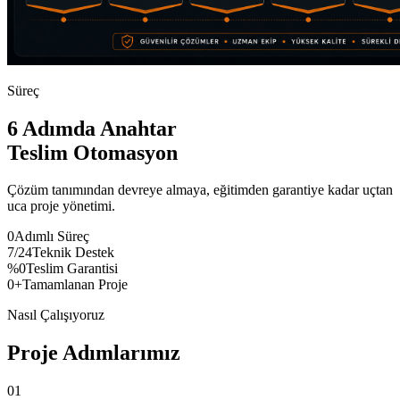
Süreç
6 Adımda Anahtar
Teslim Otomasyon
Çözüm tanımından devreye almaya, eğitimden garantiye kadar uçtan
uca proje yönetimi.
0
Adımlı Süreç
7/24
Teknik Destek
%0
Teslim Garantisi
0+
Tamamlanan Proje
Nasıl Çalışıyoruz
Proje Adımlarımız
01