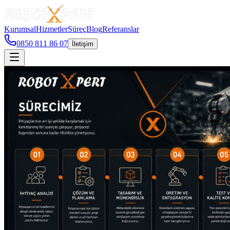
Kurumsal
Hizmetler
Süreç
Blog
Referanslar
0850 811 86 07
İletişim